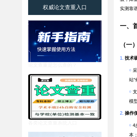
权威论文查重入口
实测靠
一、
（一
1.
技术
论文查重是怎么查的？
￮
“
站
￮
模
2.
操作
各类论文查重系统入口
￮
4
本