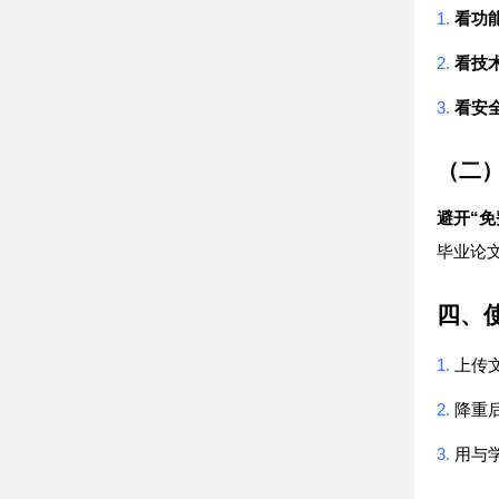
1.
看功
2.
看技
3.
看安
（二
“
避开
免
毕业论
四、
1.
上传
2.
降重
3.
用与