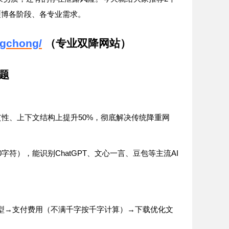
硕博各阶段、各专业需求。
ngchong/
（专业双降网站）
题
50%
贯性、上下文结构上提升
，彻底解决传统降重网
0
ChatGPT
AI
字符），能识别
、文心一言、豆包等主流
→
→
型
支付费用（不满千字按千字计算）
下载优化文