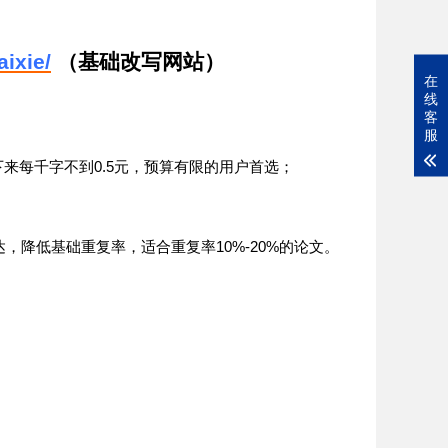
ixie/
（基础改写网站）
在
线
客
服
0.5
下来每千字不到
元，预算有限的用户首选；
10%-20%
达，降低基础重复率，适合重复率
的论文。