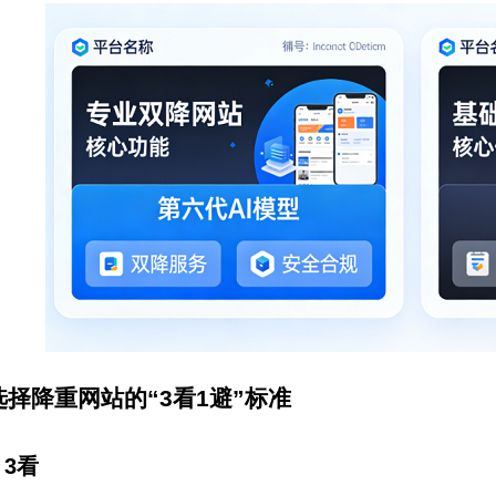
选择降重网站的
“3
看
1
避
”
标准
）
3
看