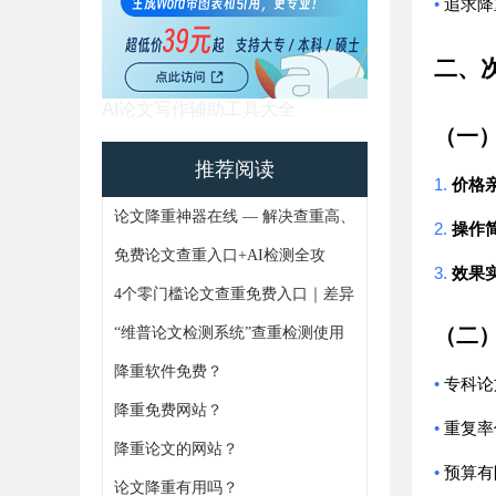
•
追求降
二、
AI论文写作辅助工具大全
（一
推荐阅读
1.
价格
论文降重神器在线 — 解决查重高、
2.
操作
AIGC痕迹难题，4步搞定论文重复
免费论文查重入口+AI检测全攻
3.
效果
率
略！避坑指南+实操技巧一次更齐
4个零门槛论文查重免费入口｜差异
化功能+论文AIGC免费检测全解析
（二
“维普论文检测系统”查重检测使用
通知
降重软件免费？
•
专科论
降重免费网站？
•
重复率
https://www.gxjiangchong.com/lwgaixie/
降重论文的网站？
•
预算有
论文降重有用吗？