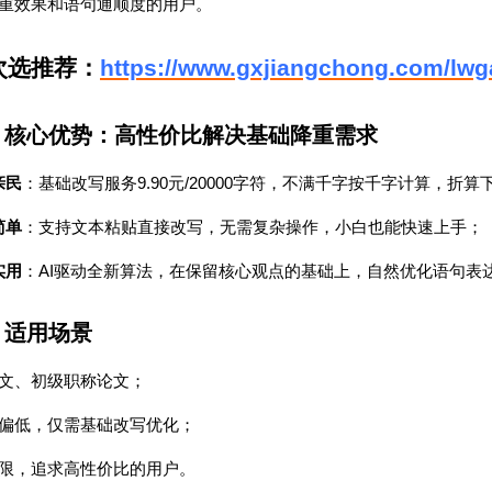
重效果和语句通顺度的用户。
次选推荐：
https://www.gxjiangchong.com/lwga
）核心优势：高性价比解决基础降重需求
9.90
/20000
亲民
：基础改写服务
元
字符，不满千字按千字计算，折算
简单
：支持文本粘贴直接改写，无需复杂操作，小白也能快速上手；
AI
实用
：
驱动全新算法，在保留核心观点的基础上，自然优化语句表
）适用场景
文、初级职称论文；
偏低，仅需基础改写优化；
限，追求高性价比的用户。