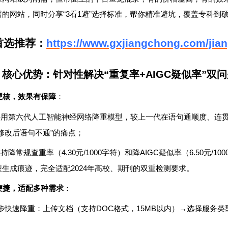
“3
1
”
谱的网站，同时分享
看
避
选择标准，帮你精准避坑，覆盖专科到
首选推荐：
https://www.gxjiangchong.com/jia
）核心优势：针对性解决
“
重复率
+AIGC
疑似率
”
双问
硬核，效果有保障
：
采用第六代人工智能神经网络降重模型，较上一代在语句通顺度、连
”
修改后语句不通
的痛点；
4.30
/1000
AIGC
6.50
/100
支持降常规查重率（
元
字符）和降
疑似率（
元
2024
型生成痕迹，完全适配
年高校、期刊的双重检测要求。
便捷，适配多种需求
：
DOC
15MB
→
步快速降重：上传文档（支持
格式，
以内）
选择服务类
；