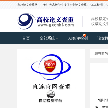
高校论文查重网——专注为高校学生提供毕业论文查重、AIGC检测、AI
高校指定
权威论文
首页
全部系统
AI智评检测
论文
您当前
“
哪个
级，降