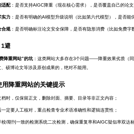
AIGC
能适配
：是否支持
降重（现在核心需求），是否覆盖自己的论文
AI
术实力
：是否有明确的
模型升级说明（比如第六代模型），是否能
全合规
：是否明确标注论文安全保障，是否有隐形消费（比如免费字
）
1
避
”
3
——
费降重网站
的坑
：这类网站大多存在
个问题
降重效果劣质（同
文、硕博论文等涉及原创成果的，绝对不能用。
使用降重网站的关键提示
文档时，仅保留正文，删除封面、摘要、目录等非正文内容；
后一定要人工核对，重点检查专业术语准确性和逻辑连贯性；
/
AIGC
学校
期刊一致的检测系统二次检测，确保重复率和
疑似率双达