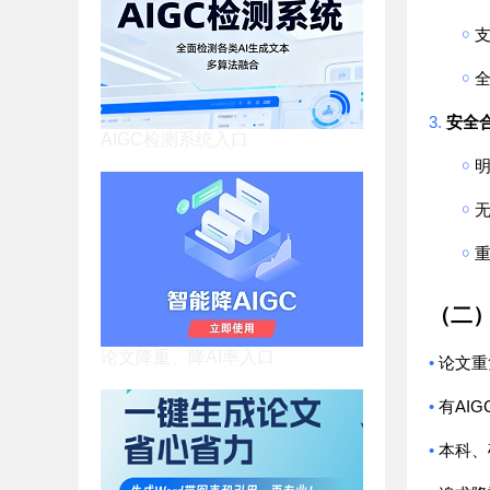
￮
￮
3.
安全
AIGC检测系统入口
￮
￮
￮
（二
论文降重、降AI率入口
•
论文重
•
AIG
有
•
本科、