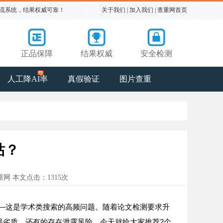
主流系统，结果权威可靠！
关于我们
|
加入我们
|
查重网首页
正品保障
结果权威
安全检测
人工降AI率
真假验证
图片查重
站？
文查重网 本文点击：1315次
—
这是学术类搜索的高频问题。随着论文检测要求升
2
果劣质，还有的存在泄露风险。今天就给大家推荐
个