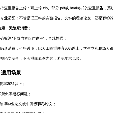
.zip
.pdf
.html
支持查重报告上传：可上传
、部分
或
格式的查重报告，系
全专业适配：不管是理工科的实验报告、文科的理论论文，还是职称
合规，无隐形消费
：
“
”
明确标注
下载内容仅作参考
，合规性强；
90%
无隐形消费，价格透明，比人工降重便宜
以上，学生党和职场人
重视论文安全，不会泄露原创内容，避免学术风险。
）适用场景
30%
复率
以上；
C
疑似率超标问题；
硕博毕业论文或中高级职称论文；