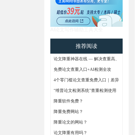
AI论文写作辅助工具大全
推荐阅读
论文降重神器在线 — 解决查重高、
AIGC痕迹难题，4步搞定论文重复
免费论文查重入口+AI检测全攻
率
略！避坑指南+实操技巧一次更齐
4个零门槛论文查重免费入口｜差异
化功能+论文AIGC免费检测全解析
“维普论文检测系统”查重检测使用
通知
降重软件免费？
降重免费网站？
https://www.gxjiangchong.com/lwgaixie/
降重论文的网站？
论文降重有用吗？