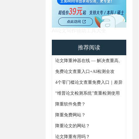
AI论文写作辅助工具大全
推荐阅读
论文降重神器在线 — 解决查重高、
AIGC痕迹难题，4步搞定论文重复
免费论文查重入口+AI检测全攻
率
略！避坑指南+实操技巧一次更齐
4个零门槛论文查重免费入口｜差异
化功能+论文AIGC免费检测全解析
“维普论文检测系统”查重检测使用
通知
降重软件免费？
降重免费网站？
https://www.gxjiangchong.com/lwgaixie/
降重论文的网站？
论文降重有用吗？